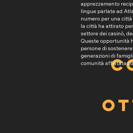
apprezzamento recipr
lingue parlate ad Atla
numero per una città 
la città ha attirato p
settore dei casinò, deg
Queste opportunità 
persone di sostenere
generazioni di famig
C
comunità affiatata co
ot