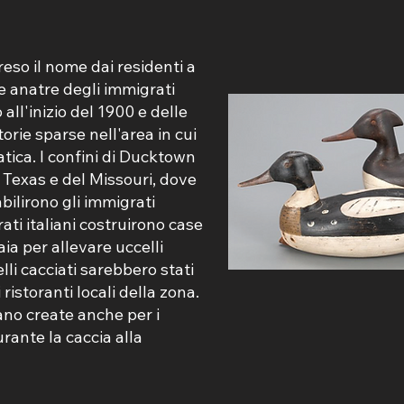
so il nome dai residenti a
le anatre degli immigrati
 all'inizio del 1900 e delle
orie sparse nell'area in cui
atica. I confini di Ducktown
l Texas e del Missouri, dove
bilirono gli immigrati
rati italiani costruirono case
ia per allevare uccelli
lli cacciati sarebbero stati
 ristoranti locali della zona.
ano create anche per i
rante la caccia alla