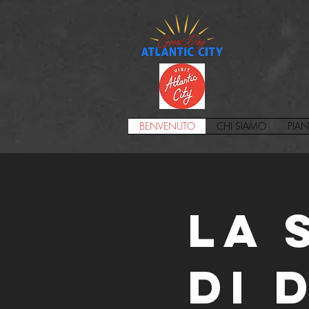
BENVENUTO
CHI SIAMO
PIAN
la 
di 