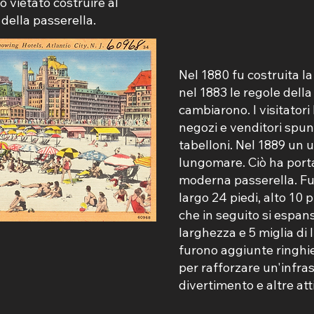
 vietato costruire al
 della passerella.
Nel 1880 fu costruita l
nel 1883 le regole della
cambiarono. I visitator
negozi e venditori spun
tabelloni. Nel 1889 un 
lungomare. Ciò ha porta
moderna passerella. Fu
largo 24 piedi, alto 10 
che in seguito si espans
larghezza e 5 miglia di
furono aggiunte ringhie
per rafforzare un'infras
divertimento e altre att