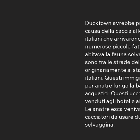
Ducktown avrebbe pre
causa della caccia al
italiani che arrivarono
numerose piccole fatt
abitava la fauna selv
sono tra le strade de
originariamente si sta
italiani. Questi immig
per anatre lungo la ba
acquatici. Questi ucce
venduti agli hotel e ai
Le anatre esca veniv
cacciatori da usare du
selvaggina.