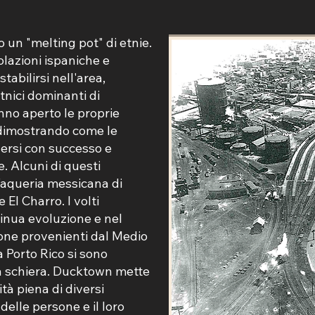
un "melting pot" di etnie.
olazioni ispaniche e
stabilirsi nell'area,
tnici dominanti di
no aperto le proprie
 dimostrando come le
ersi con successo e
. Alcuni di questi
Taqueria messicana di
El Charro. I volti
tinua evoluzione e nel
sone provenienti dal Medio
a Porto Rico si sono
 a schiera. Ducktown mette
à piena di diversi
delle persone e il loro