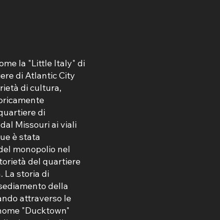
e la "Little Italy" di
iere di Atlantic City
ietà di cultura,
toricamente
 quartiere di
l Missouri ai viali
ue è stata
 del monopolio nel
orietà del quartiere
 La storia di
nsediamento della
ando attraverso le
Il nome "Ducktown"