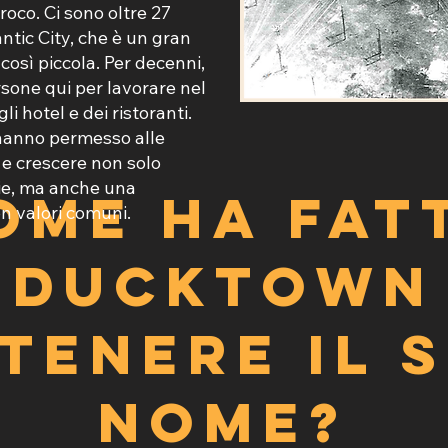
oco. Ci sono oltre 27
ntic City, che è un gran
così piccola. Per decenni,
ersone qui per lavorare nel
li hotel e dei ristoranti.
hanno permesso alle
 e crescere non solo
lie, ma anche una
ome ha fat
n valori comuni.
Ducktown
tenere il 
nome?