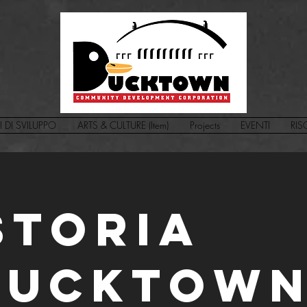
I DI SVILUPPO
ARTS & CULTURE (Item)
Projects
EVENTI
RIS
storia
Ducktow