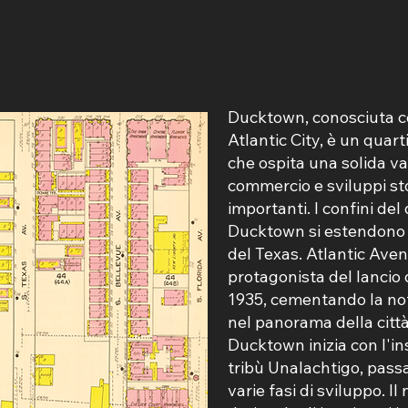
Ducktown, conosciuta com
Atlantic City, è un quart
che ospita una solida var
commercio e sviluppi s
importanti. I confini del
Ducktown si estendono da
del Texas. Atlantic Aven
protagonista del lancio
1935, cementando la not
nel panorama della città.
Ducktown inizia con l'i
tribù Unalachtigo, pass
varie fasi di sviluppo. 