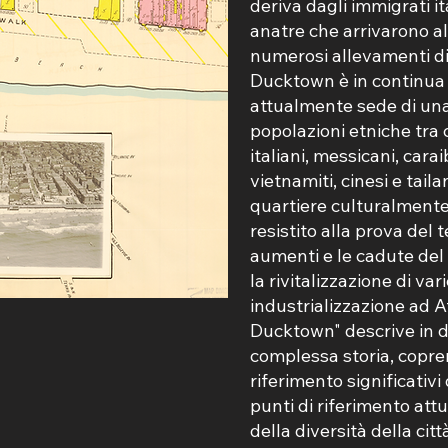
deriva dagli immigrati ita
anatre che arrivarono all
numerosi allevamenti di
Ducktown è in continua
attualmente sede di una
popolazioni etniche tra 
italiani, messicani, carai
vietnamiti, cinesi e tail
quartiere culturalmente
resistito alla prova del 
aumenti e le cadute de
la rivitalizzazione di var
industrializzazione ad At
Ducktown" descrive in d
complessa storia, coprend
riferimento significativi 
punti di riferimento att
della diversità della citt