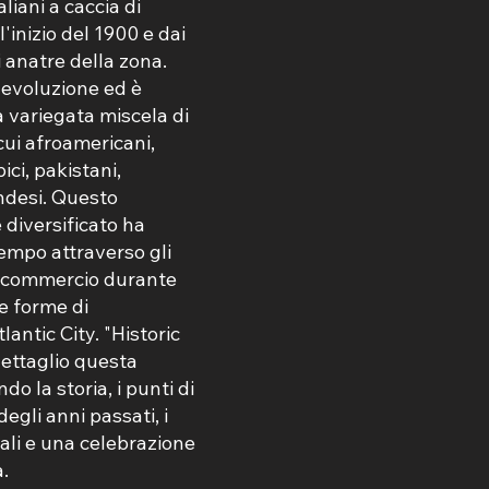
liani a caccia di
'inizio del 1900 e dai
 anatre della zona.
 evoluzione ed è
 variegata miscela di
cui afroamericani,
bici, pakistani,
andesi. Questo
 diversificato ha
tempo attraverso gli
l commercio durante
ie forme di
lantic City. "Historic
ettaglio questa
o la storia, i punti di
degli anni passati, i
uali e una celebrazione
à.