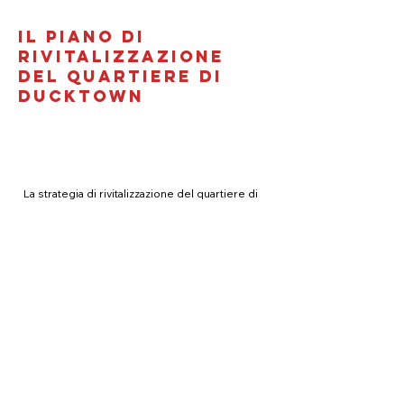
Il piano di
rivitalizzazione
del quartiere di
Ducktown
La strategia di rivitalizzazione del quartiere di
Ducktown è uno sforzo collaborativo tra il
comitato direttivo del quartiere di Ducktown
composto da residenti locali, leader della
comunità, imprenditori e rappresentanti delle
istituzioni locali, della città e del pubblico in
generale. Questo piano guidato dai residenti
si concentra sul miglioramento della qualità
della vita dei residenti e sul piantare i semi
per una più ampia trasformazione di parchi,
scuole, alloggi e attività commerciali locali.
Questo documento rappresenta