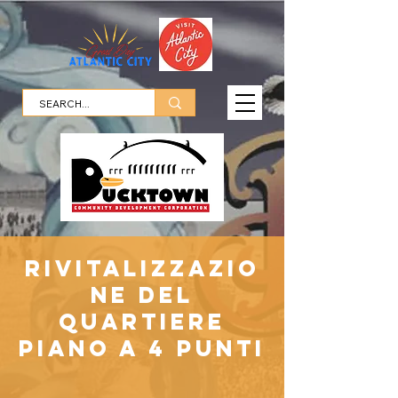
rivitalizzazio
ne del
quartiere
Piano a 4 punti