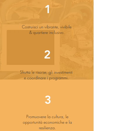
1
Costruisci un vibrante, vivibile
& quartiere inclusivo.
2
Sfrutta le risorse, gli investimenti
e coordinare i programmi.
3
Promuovere la cultura, le
opportunità economiche e la
resilienza.