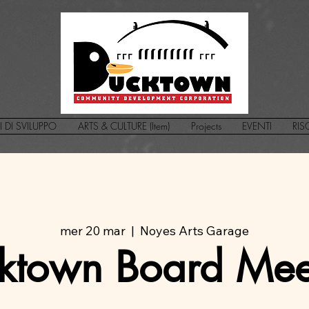
I DI SVILUPPO
ARTS & CULTURE (Item)
Projects
EVENTI
RIS
mer 20 mar
  |  
Noyes Arts Garage
ktown Board Mee