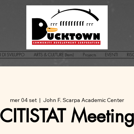
I DI SVILUPPO
ARTS & CULTURE (Item)
Projects
EVENTI
RIS
mer 04 set
  |  
John F. Scarpa Academic Center
CITISTAT Meetin