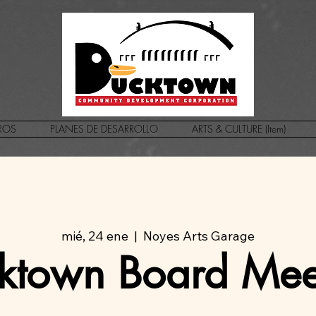
ROS
PLANES DE DESARROLLO
ARTS & CULTURE (Item)
mié, 24 ene
  |  
Noyes Arts Garage
ktown Board Mee