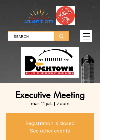
Executive Meeting
mar. 11 juil.
  |  
Zoom
Registration is closed
See other events